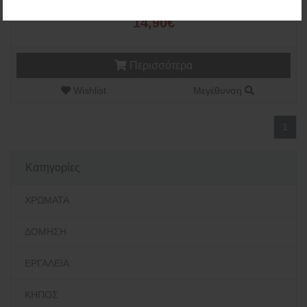
14,90€
Περισσότερα
Wishlist
Μεγέθυνση
1
Κατηγορίες
ΧΡΩΜΑΤΑ
ΔΟΜΗΣΗ
ΕΡΓΑΛΕΙΑ
ΚΗΠΟΣ