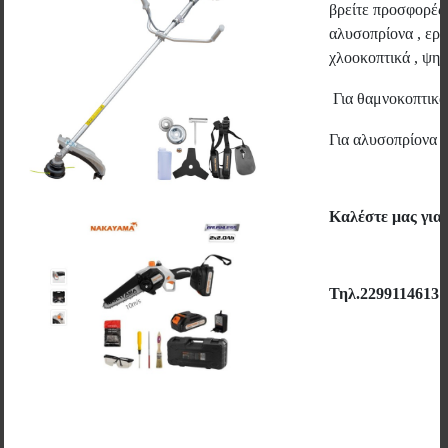
βρείτε προσφορές 
αλυσοπρίονα , εργ
χλοοκοπτικά , ψηστ
Για θαμνοκοπτικ
Για αλυσοπρίονα 
Καλέστε μας για
Τηλ.2299114613
VOLA - ΑΛΦΑΔΙΑ ΑΛΟΥΜΙΝΙΟΥ ΙΤΑΛΙΑΣ ΜΑΓΝΗΤΙΚΑ ΜΕ
2 ΜΑΤΙΑ ΣΕΙΡΑ 246/Μ (23115)
VOLA