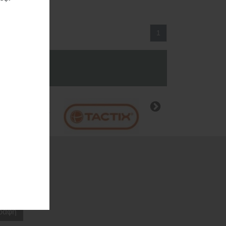
νση
1
ς
α.
ραφή