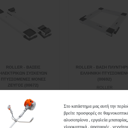
ROLLER - ΒΑΣΕΙΣ
ROLLER - ΒΑΣΗ ΠΛΥΝΤΗΡ
ΗΛΕΚΤΡΙΚΩΝ ΣΥΣΚΕΥΩΝ
ΕΛΛΗΝΙΚΗ ΠΤΥΣΣΟΜΕΝ
ΠΤΥΣΣΟΜΕΝΕΣ ΜΟΝΕΣ
(00692)
ΖΕΥΓΟΣ (00672)
ROLLER
ROLLER
28,50€
15,90€
Στο κατάστημα μας αυτή την περίο
βρείτε προσφορές σε θαμνοκοπτικά
αλυσοπρίονα , εργαλεία μπαταρίας
Περισσότερα
Περισσότερα
χλοοκοπτικά , ψησταριές , γεννήτρι