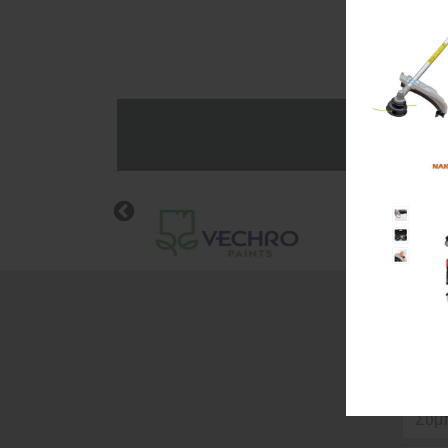
Wis
Ε