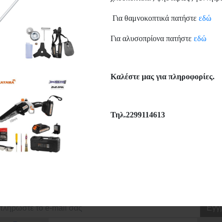
hlist
Μεγέθυνση
Wishlist
Μεγέθυ
Για θαμνοκοπτικά πατήστε
εδώ
Για αλυσοπρίονα πατήστε
εδώ
Συνεργαζόμενες Εταιρείε
Καλέστε μας για πληροφορίες.
Τηλ.2299114613
ΕΓΓΡΑΦΗ ΣΤΟ NEWSLETTER
νημερωθείτε πρώτοι για τις προσφορές μας και για όλα τα νέα προϊόντ
Εγγ