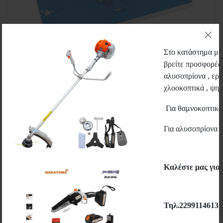
Στο κατάστημα μας
βρείτε προσφορές 
αλυσοπρίονα , εργ
χλοοκοπτικά , ψηστ
Για θαμνοκοπτικ
TRIGO - ΤΡΙΒΕΙΟ ΚΟΝΤΑΡΙΟΥ ΕΛΛΗΝΙΚΟ ΠΑΤΟΧΑΡΤΟΥ
(504)
Για αλυσοπρίονα 
TRIGO
4,50€
Καλέστε μας για
Περισσότερα
Τηλ.2299114613
Wishlist
Μεγέθυνση