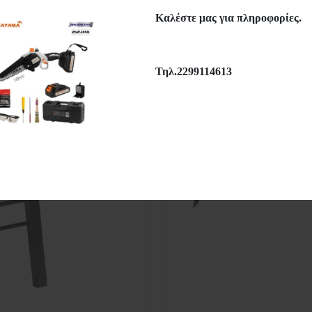
BIOFAN
BIOFAN
Καλέστε μας για πληροφορίες.
49,50€
49,50€
Τηλ.2299114613
Περισσότερα
Περισσότερα
hlist
Μεγέθυνση
Wishlist
Μεγέθυ