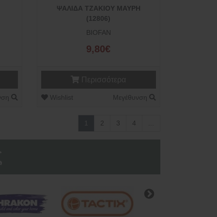
ΨΑΛΙΔΑ ΤΖΑΚΙΟΥ ΜΑΥΡΗ
(12806)
BIOFAN
9,80€
Περισσότερα
νση
Wishlist
Μεγέθυνση
1
2
3
4
...
ς