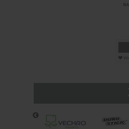
ΒΑ
Wis