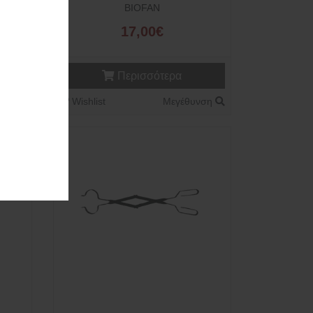
BIOFAN
17,00€
Περισσότερα
νση
Wishlist
Μεγέθυνση