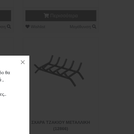
Περισσότερα
νση
Wishlist
Μεγέθυνση
δο θα
 ,
,
ες..
ΣΧΑΡΑ ΤΖΑΚΙΟΥ ΜΕΤΑΛΛΙΚΗ
Ε
(12866)