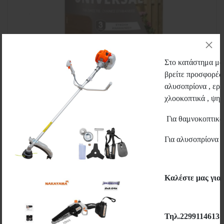
Στο κατάστημα μας
βρείτε προσφορές 
αλυσοπρίονα , εργ
χλοοκοπτικά , ψηστ
3V3 - UNIVERSAL ΒΕΡΝΙΚΙ ΕΜΠΟΤΙΣΜΟΥ ΝΕΡΟΥ
Για θαμνοκοπτικ
ΕΣΩΤΕΡΙΚΗΣ ΚΑΙ ΕΞΩΤΕΡΙΚΗΣ ΧΡΗΣΗΣ
Για αλυσοπρίονα 
3V3
9,90€
Καλέστε μας για
Περισσότερα
Wishlist
Μεγέθυνση
Τηλ.2299114613