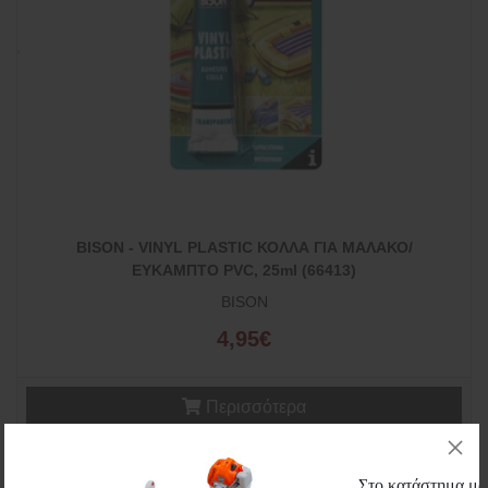
BISON - VINYL PLASTIC ΚΟΛΛΑ ΓΙΑ ΜΑΛΑΚΟ/
ΕΥΚΑΜΠΤΟ PVC, 25ml (66413)
BISON
4,95€
Περισσότερα
Wishlist
Μεγέθυνση
Στο κατάστημα μας