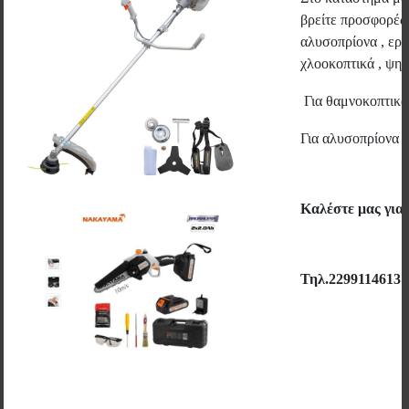
βρείτε προσφορές 
αλυσοπρίονα , εργ
χλοοκοπτικά , ψηστ
Για θαμνοκοπτικ
Για αλυσοπρίονα 
Καλέστε μας για
Τηλ.2299114613
BISON - POLY MAX EXPRESS CRYSTAL ΦΥΣΙΓΓΑ