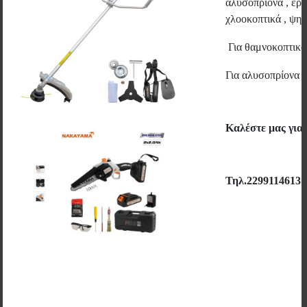
αλυσοπρίονα , εργ
χλοοκοπτικά , ψηστ
Για θαμνοκοπτικ
Για αλυσοπρίονα 
Καλέστε μας για
Τηλ.2299114613
CIMBERIO - ΣΦΑΙΡΙΚΟΣ ΓΩΝΙΑΚΟΣ ΚΡΟΥΝΟΣ 1/2 inch x
3/4 inch ΑΡΣΕΝΙΚΟ - ΑΡΣΕΝΙΚΟ CIM 39 (03-01039)
CIMBERIO