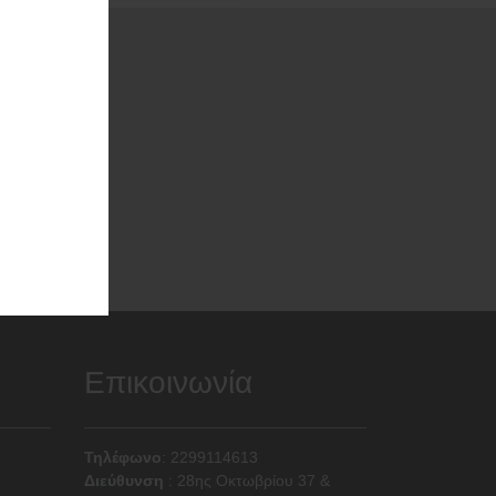
α.
ραφή
Επικοινωνία
Τηλέφωνο
: 2299114613
Διεύθυνση
:
28ης Οκτωβρίου 37 &