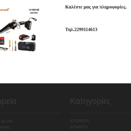
Καλέστε μας για πληροφορίες.
ΕΓΓΡΑΦΗ ΣΤΟ NEWSLETTER
Τηλ.2299114613
νημερωθείτε πρώτοι για τις προσφορές μας και για όλα τα νέα προϊόντ
Εγγ
ιρεία
Κατηγορίες
 με μας
ΧΡΩΜΑΤΑ
ρήσης
ΔΟΜΗΣΗ