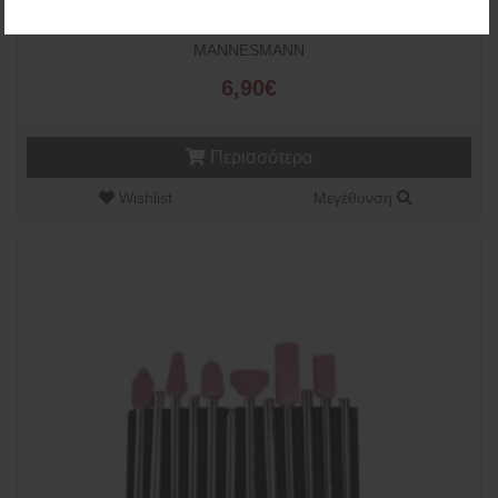
ΜΕΤΡΟ ΡΟΛΟ 1m (M819-22)
MANNESMANN
6,90€
Περισσότερα
Wishlist
Μεγέθυνση