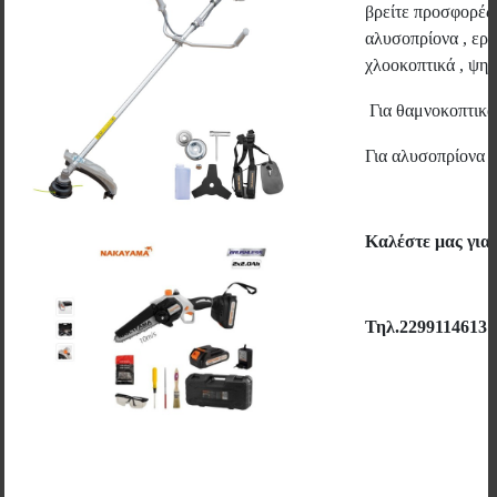
βρείτε προσφορές 
αλυσοπρίονα , εργ
χλοοκοπτικά , ψηστ
Για θαμνοκοπτικ
Για αλυσοπρίονα 
Καλέστε μας για
Τηλ.2299114613
MANNESMANN - ΚΑΝΤΑΡΑΚΙ ΤΥΠΟΥ ΡΟΛΟΙ ΚΑΙ