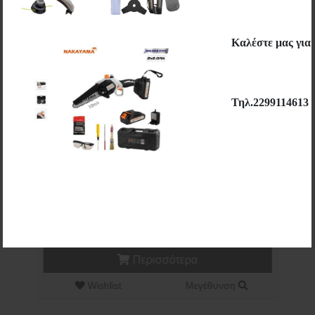
Καλέστε μας για
Τηλ.2299114613
L06 - ΜΟΤΕΡ ΣΟΥΒΛΑΣ ΚΟΚΟΡΕΤΣΙΟΥ
ΡΕΥΜΑΤΟΣ 4W ΡΕΥΜΑΤΟΣ 2rpm/m
CHINA
17,50€
Περισσότερα
Wishlist
Μεγέθυνση