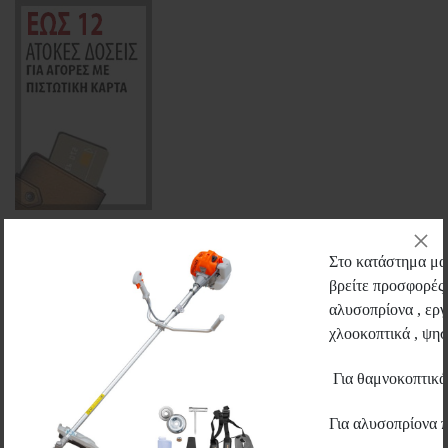
ΣΧΕΤΙΚΑ ΠΡΟΪΟΝΤΑ
Στο κατάστημα μας
βρείτε προσφορές 
αλυσοπρίονα , εργ
χλοοκοπτικά , ψηστ
Για θαμνοκοπτικ
Για αλυσοπρίονα 