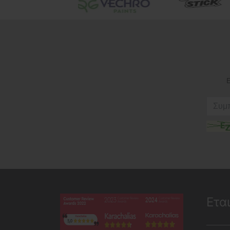
Ε
Ετα