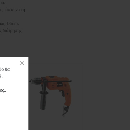
ρα.
m, ώστε να τη
 έως 13mm.
ς διάτρησης.
δο θα
 ,
,
ες..