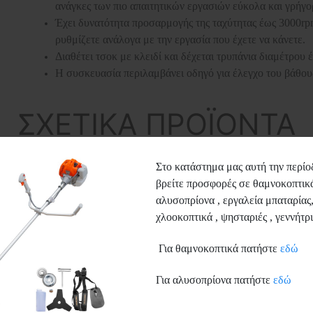
ανάγκες των πιο απαιτητικών εργασιών εύκολα και γρήγο
Έχει δυνατότητα προσαρμογής της ταχύτητας έως 3000rp
ρυθμίζετε ανάλογα με την εργασία που έχετε να κάνετε.
Διαθέτει τσοκ με κλειδί και δέχεται τρυπάνια διαμέτρου
Η συσκευασία περιλαμβάνει οδηγό για έλεγχο του βάθου
ΣΧΕΤΙΚΑ ΠΡΟΪΟΝΤΑ
Στο κατάστημα μας αυτή την περίο
βρείτε προσφορές σε θαμνοκοπτικά
αλυσοπρίονα , εργαλεία μπαταρίας
χλοοκοπτικά , ψησταριές , γεννήτρι
Για θαμνοκοπτικά πατήστε
εδώ
Για αλυσοπρίονα πατήστε
εδώ