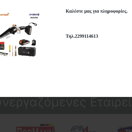
BORMANN - BTS2100 ΒΑΣΗ
KRAUSMANN - 8015
ΔΡΑΠΑΝΟΥ (024712)
ΔΡΑΠΑΝΟ ΚΡΟΥΣΤΙΚΟ 60
Καλέστε μας για πληροφορίες.
(52630)
BORMANN
KRAUSMANN
20,00€
28,40€
Τηλ.2299114613
Περισσότερα
Περισσότερα
Wishlist
Μεγέθυνση
Wishlist
Μεγέθυν
υνεργαζόμενες Εταιρεί