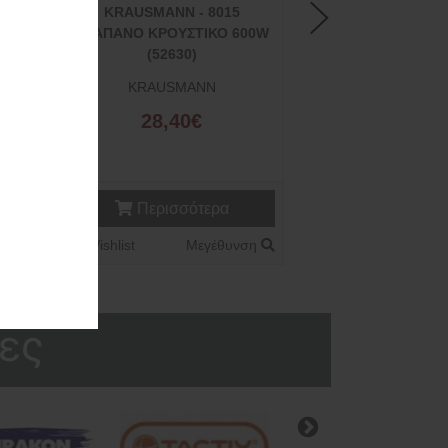
MACO - ΘΗΚΗ ΕΡΓΑΛΕΙΩΝ
ΖΩΝΗΣ ΜΕ ΘΗΚΗ ΔΡΑΠΑΝΟΥ
0W
(MC.05013)
MACO
5,90€
Περισσότερα
Wishlist
Μεγέθυνση
ση
ες