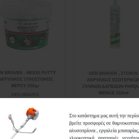
N BRAVEN - WOOD PUTTY
DEN BRAVEN - ΣΤΟΚΟΣ
ΑΚΡΥΛΙΚΟΣ ΞΥΛΟΣΤΟΚΟΣ
ΑΚΡΥΛΙΚΟΣ ΕΣΩΤΕΡΙΚΩ
ΝΕΡΟΥ 200gr
ΞΥΛΙΝΩΝ ΔΑΠΕΔΩΝ PARQ
WENGE 310ml
DEN BRAVEN
DEN BRAVEN
2,50€
2,60€
Στο κατάστημα μας αυτή την περίο
βρείτε προσφορές σε θαμνοκοπτικά
αλυσοπρίονα , εργαλεία μπαταρίας
Περισσότερα
Περισσότερα
χλοοκοπτικά , ψησταριές , γεννήτρι