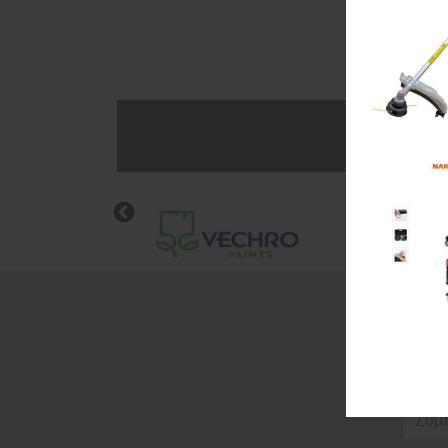
Wis
Ε