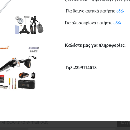
hlist
Μεγέθυνση
Wishlist
Μεγέθυ
Για θαμνοκοπτικά πατήστε
εδώ
Για αλυσοπρίονα πατήστε
εδώ
Συνεργαζόμενες Εταιρείε
Καλέστε μας για πληροφορίες.
Τηλ.2299114613
ΕΓΓΡΑΦΗ ΣΤΟ NEWSLETTER
νημερωθείτε πρώτοι για τις προσφορές μας και για όλα τα νέα προϊόντ
Εγγ