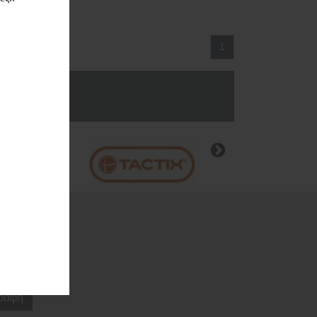
νση
1
ς
α.
ραφή